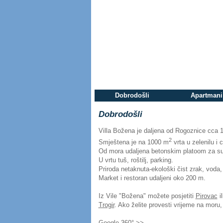
Dobrodošli
Apartmani
Dobrodošli
Villa Božena je daljena od Rogoznice cca 
2
Smještena je na 1000 m
vrta u zelenilu i c
Od mora udaljena betonskim platoom za su
U vrtu tuš, roštilj, parking.
Priroda netaknuta-ekološki čist zrak, voda, 
Market i restoran udaljeni oko 200 m.
Iz Vile "Božena" možete posjetiti
Pirovac
il
Trogir
. Ako želite provesti vrijeme na moru,
Google 360° >>