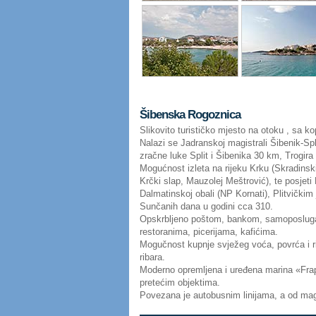
Šibenska Rogoznica
Slikovito turističko mjesto na otoku , sa 
Nalazi se Jadranskoj magistrali Šibenik-Spl
zračne luke Split i Šibenika 30 km, Trogir
Mogućnost izleta na rijeku Krku (Skradinsk
Krčki slap, Mauzolej Meštrović), te posjet
Dalmatinskoj obali (NP Kornati), Plitvičkim
Sunčanih dana u godini cca 310.
Opskrbljeno poštom, bankom, samoposlu
restoranima, picerijama, kafićima.
Mogučnost kupnje svježeg voća, povrća i ri
ribara.
Moderno opremljena i uređena marina «Fra
pretećim objektima.
Povezana je autobusnim linijama, a od magi