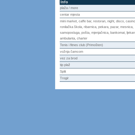
Info
plaža / more
centar mjesta
mini market, caffe bar, restoran, night, disco, casino
ronilačka škola, ribarnica, pekara, pazar, mesnica,
samoposluga, pošta, mjenjačnica, bankomat, ljekar
ambulanta, charter
Tenis i fitnes club (Primošten)
vožnja čamcom
vez za brod
tip plaž
Split
Trogir